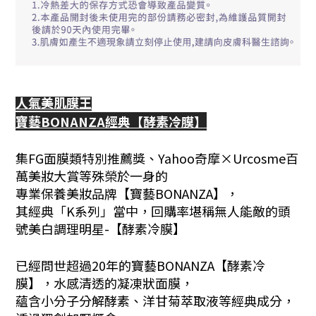
人氣美肌膜王
寶藝BONANZA經典【酵素冷膜】
集FG面膜類特別推薦獎、Yahoo奇摩×Urcosme百
萬美妝大賞等殊榮於一身的
專業保養美妝品牌【寶藝BONANZA】，
其經典「K系列」當中，回購率堪稱無人能敵的頭
號美白調理明星-【酵素冷膜】
已經問世超過20年的寶藝BONANZA【酵素冷
膜】，水感清透的凝凍狀面膜，
蘊含小分子分解酵素、洋甘菊萃取液等經典成分，