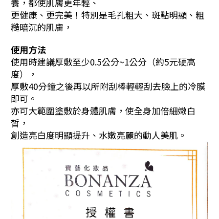
養，都使肌膚更年輕、
更健康、更完美！特別是毛孔粗大、斑點明顯、粗
糙暗沉的肌膚，
使用方法
使用時建議厚敷至少0.5公分~1公分（約5元硬高
度），
厚敷40分鐘之後再以所附刮棒輕輕刮去臉上的冷膜
即可。
亦可大範圍塗敷於身體肌膚，使全身加倍細嫩白
皙，
創造亮白度明顯提升、水嫩亮麗的動人美肌。