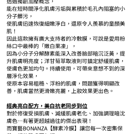
透過獨創加壓概念，
能在短時間淨化肌膚污垢與累積於毛孔內阻塞的小
分子髒污，
使肌膚迅速恢復細嫩淨白，還原令人羨慕的童顏美
肌！
因此這款擁有廣大支持者的冷敷膜，可說是愛用粉
絲口中最棒的「嫩白果凍」，
因為小分子分解酵素能深入改善臉部暗沉泛黃，提
升肌膚明亮度；洋甘菊萃取液則可鎮定舒緩肌膚，
使膚色更加均勻。持續使用，可帶來意想不到的深
層淨化效果，
使原本容易粗糙、浮粉的肌膚，問題獲得明顯改
善，肌膚當然更滑嫩亮麗，上妝效果更出色。
經典亮白配方，美白抗老同步到位
對於修復受損肌膚、減緩肌膚老化、加強調理暗沈
膚色…有著更超越過往的傑出表現！
而寶藝BONANZA【酵素冷膜】讓您每一次密集保