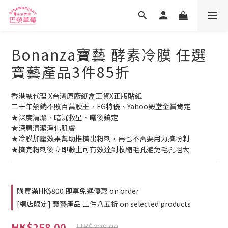
Bonanza寶藝 酵素冷膜 任選
寶藝產品3件85折
香港總代理 X台灣原廠紙盒正貨X正版貼紙
二十年熱銷不敗百萬膜王、FG特優、Yahoo殿堂金賞肯定
★深度清潔、暗沉救星、曬後鎮定 
★深層清潔淨化肌膚 
★冷膜加壓效果幫助推擠出粉刺，再也不需要用力擠粉刺 
★擠完粉刺後立即敷上可有效達到收縮毛孔避免毛孔粗大
購買滿HK$800 即享免運優惠 on order
[網店限定] 寶藝產品 三件八五折 on selected products
HK$258.00
HK$328.00