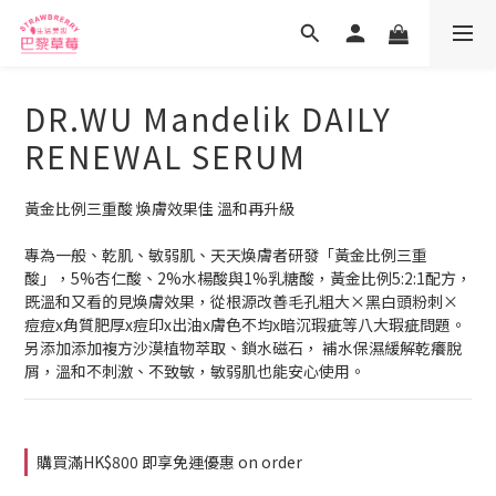
DR.WU Mandelik DAILY
RENEWAL SERUM
黃金比例三重酸 煥膚效果佳 溫和再升級
專為一般、乾肌、敏弱肌、天天煥膚者研發「黃金比例三重
酸」，5%杏仁酸、2%水楊酸與1%乳糖酸，黃金比例5:2:1配方，
既溫和又看的見煥膚效果，從根源改善毛孔粗大×黑白頭粉刺×
痘痘x角質肥厚x痘印x出油x膚色不均x暗沉瑕疵等八大瑕疵問題。
另添加添加複方沙漠植物萃取、鎖水磁石， 補水保濕緩解乾癢脫
屑，溫和不刺激、不致敏，敏弱肌也能安心使用。
購買滿HK$800 即享免運優惠 on order