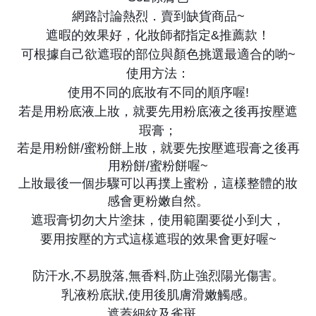
網路討論熱烈．賣到缺貨商品~
遮暇的效果好，化妝師都指定&推薦款！
可根據自己欲遮瑕的部位與顏色挑選最適合的喲~
使用方法：
使用不同的底妝有不同的順序喔!
若是用粉底液上妝，就要先用粉底液之後再按壓遮
瑕膏
；
若是用粉餅/蜜粉餅上妝，就要先按壓遮瑕膏之後再
用粉餅/蜜粉餅喔~
上妝最後一個步驟可以再撲上蜜粉，這樣整體的妝
感會更粉嫩自然。
遮瑕膏切勿大片塗抹，使用範圍要從小到大，
要用按壓的方式這樣遮瑕的效果會更好喔~
防汗水,不易脫落,無香料,防止強烈陽光傷害。
乳液粉底狀,使用後肌膚滑嫩觸感。
遮蓋細紋及雀斑。