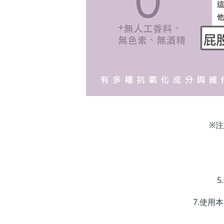
※
7.使用