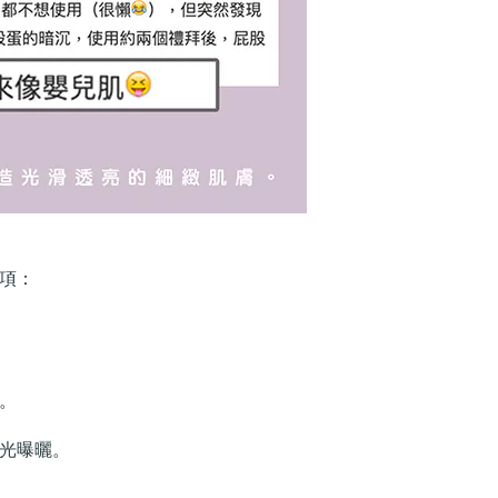
項：
。
陽光曝曬。