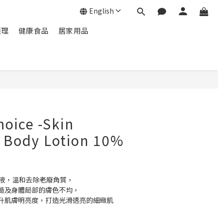
English
護理
健康食品
居家用品
BUY NOW
hoice -Skin
 Body Lotion 10%
乳液，溫和去除老廢角質，
糙及身體局部的膚色不均，
升肌膚明亮度，打造光滑透亮的細緻肌