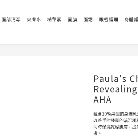
面部清潔
爽膚水
精華素
面膜
面霜
眼唇護理
身體
Paula's C
Revealing
AHA
蘊含10%果酸的身體
改善手肘膝蓋的暗沉粗
同時保濕乾燥肌膚，提
膚。