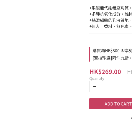
+果酸能代謝老廢角質
+多種抗氧化成分，維
+絲滑細緻的乳液質地
+無人工香料、無色素
購買滿HK$800 即享免
[寶拉珍選]兩件九折，三件八
HK$269.00
H
Quantity
ADD TO CART