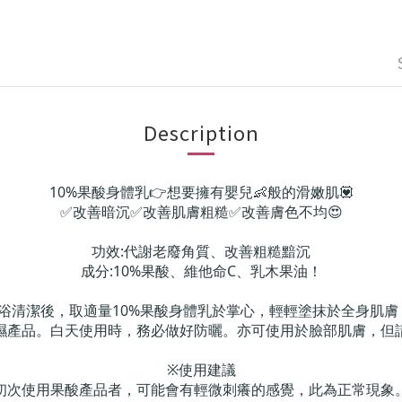
Description
10%果酸身體乳👉想要擁有嬰兒👶般的滑嫩肌💟
✅改善暗沉✅改善肌膚粗糙✅改善膚色不均😍
功效:代謝老廢角質
、
改善粗糙黯沉
成分:10%果酸、維他命C、乳木果油！
沐浴清潔後，取適量10%果酸身體乳於掌心，輕輕塗抹於全身肌
濕產品。白天使用時，務必做好防曬。亦可使用於臉部肌膚，但
※使用建議
初次使用果酸產品者，可能會有輕微刺癢的感覺，此為正常現象