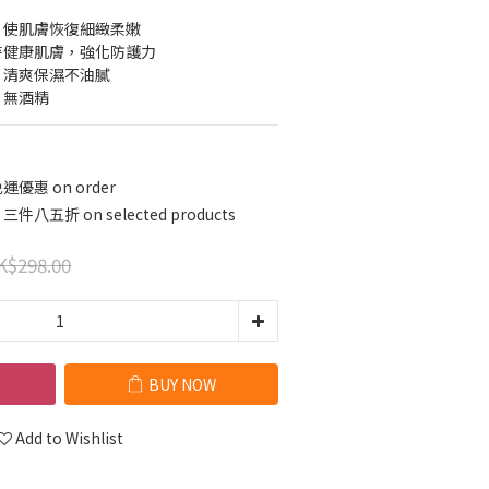
，使肌膚恢復細緻柔嫩
持健康肌膚，強化防護力
，清爽保濕不油膩
、無酒精
運優惠 on order
五折 on selected products
K$298.00
BUY NOW
Add to Wishlist