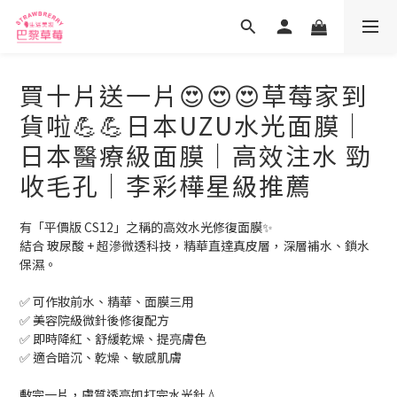
買十片送一片😍😍😍草莓家到
貨啦💪💪日本UZU水光面膜｜
日本醫療級面膜｜高效注水 勁
收毛孔｜李彩樺星級推薦
有「平價版 CS12」之稱的高效水光修復面膜✨
結合 玻尿酸 + 超滲微透科技，精華直達真皮層，深層補水、鎖水
保濕。
✅ 可作妝前水、精華、面膜三用
✅ 美容院級微針後修復配方
✅ 即時降紅、舒緩乾燥、提亮膚色
✅ 適合暗沉、乾燥、敏感肌膚
敷完一片，膚質透亮如打完水光針💧