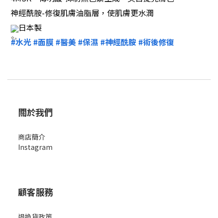
神經酰胺-修復肌膚油脂層，使肌膚更水潤
日本製
#水光
#面膜
#醫美
#保濕
#神經酰胺
#術後修復
關於我們
商店簡
介
Instagram
顧客服務
退換貨政策