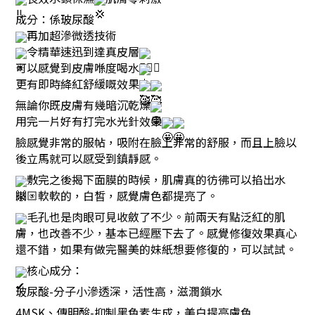
成分：係玻尿酸
再加超滲微透技術
令精華速迅到達真皮層
可以感覺到皮膚喺度喝水
更有即時絳紅舒緩嘅效果
無論你既皮膚有幾暗沉乾燥
用完一片好有打完水光針效果
臉感覺非常的服帖，吸附在臉上非常的舒服，而且上臉以
後立馬就可以感受到鎮靜感。
敷完之後揭下面膜的時候，肌膚真的彷彿可以掐出水
來，軟軟的，白皙，感覺膚色都提亮了。
毛孔也是肉眼可見收斂了不少。前兩天有點泛紅的肌
膚，也改善不少，基本已經壓下去了。感覺修復效果真心
還不錯，如果有做完醫美的妹紙想要修復的，可以試試。
核心成分：
玻尿酸-分子小滲透深，活性高，滋潤鎖水
4MSK、傳明酸-抑制黑色素生成，美白提亮膚色