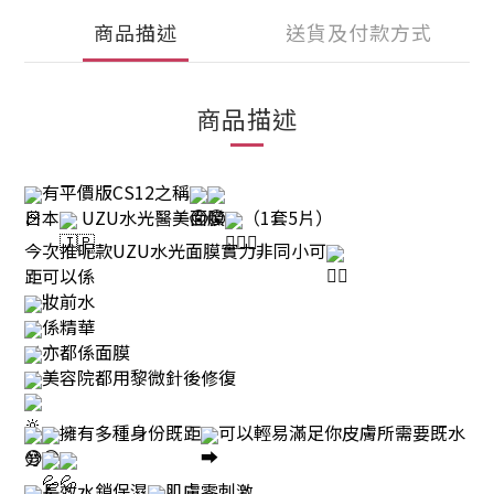
商品描述
送貨及付款方式
商品描述
有平價版CS12之稱
日本
UZU水光醫美面膜
（1套5片）
今次推呢款UZU水光面膜實力非同小可
距可以係
妝前水
係精華
亦都係面膜
美容院都用黎微針後修復
擁有多種身份既距
可以輕易滿足你皮膚所需要既水
分
長效水鎖保濕
肌膚零刺激